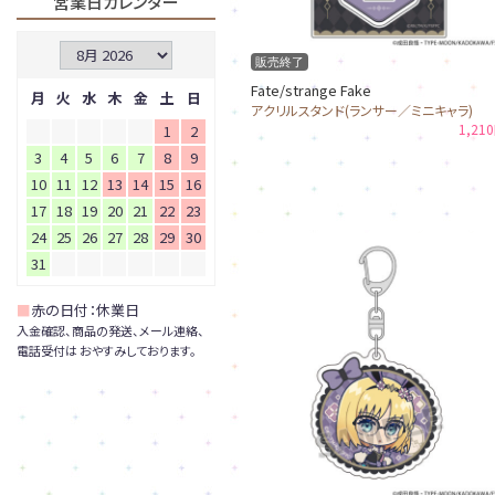
営業日カレンダー
販売終了
Fate/strange Fake
月
火
水
木
金
土
日
アクリルスタンド(ランサー／ミニキャラ)
1,21
1
2
3
4
5
6
7
8
9
10
11
12
13
14
15
16
17
18
19
20
21
22
23
24
25
26
27
28
29
30
31
■
赤の日付：休業日
入金確認、商品の発送、メール連絡、
電話受付は おやすみしております。