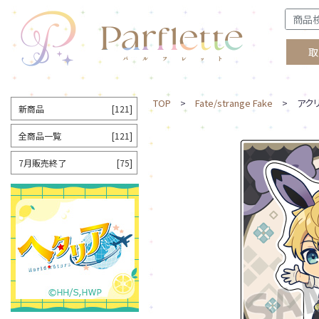
取
TOP
>
Fate/strange Fake
> アクリ
新商品
[121]
全商品一覧
[121]
7月販売終了
[75]