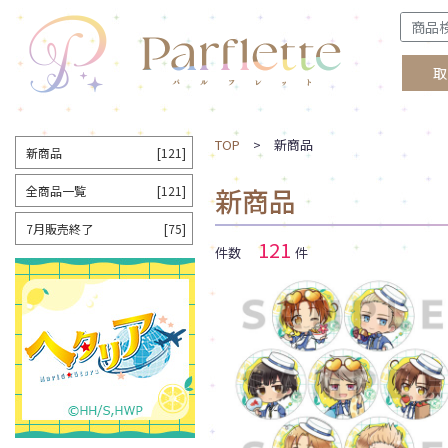
取
TOP
> 新商品
新商品
[121]
新商品
全商品一覧
[121]
7月販売終了
[75]
121
件数
件