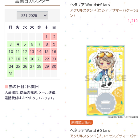
営業日カレンダー
ヘタリア World★Stars
アクリルスタンド（ロシア／サマーバケーシ
ン）
1,21
月
火
水
木
金
土
日
1
2
3
4
5
6
7
8
9
10
11
12
13
14
15
16
17
18
19
20
21
22
23
24
25
26
27
28
29
30
31
■
赤の日付：休業日
入金確認、商品の発送、メール連絡、
電話受付は おやすみしております。
期間限定販売
ヘタリア World★Stars
アクリルスタンド（プロイセン／サマーバケ