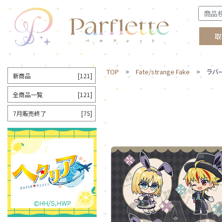
取
TOP
>
Fate/strange Fake
> ラバー
新商品
[121]
全商品一覧
[121]
7月販売終了
[75]