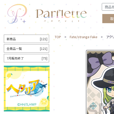
取
TOP
>
Fate/strange Fake
> アクリ
新商品
[121]
全商品一覧
[121]
7月販売終了
[75]