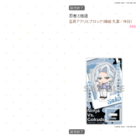
販売終了
忍者と極道
生首アクリルブロック（繰田 孔富／休日）
99
販売終了