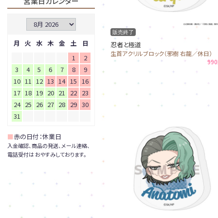
営業日カレンダー
販売終了
月
火
水
木
金
土
日
忍者と極道
生首アクリルブロック（邪樹 右龍／休日）
1
2
99
3
4
5
6
7
8
9
10
11
12
13
14
15
16
17
18
19
20
21
22
23
24
25
26
27
28
29
30
31
■
赤の日付：休業日
入金確認、商品の発送、メール連絡、
電話受付は おやすみしております。