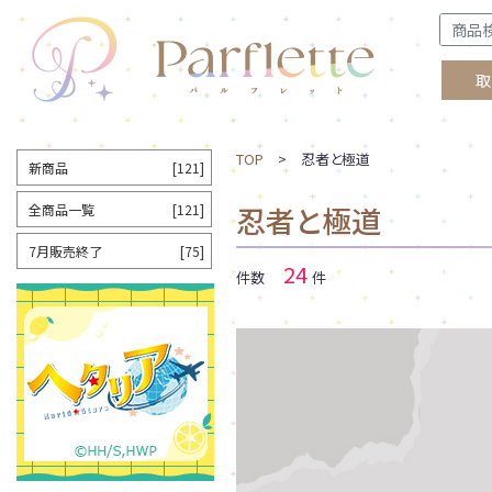
取
TOP
> 忍者と極道
新商品
[121]
忍者と極道
全商品一覧
[121]
7月販売終了
[75]
24
件数
件