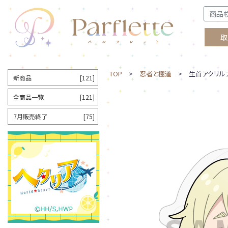
取
TOP
>
忍者と極道
> 生首アクリルブ
新商品
[121]
全商品一覧
[121]
7月販売終了
[75]