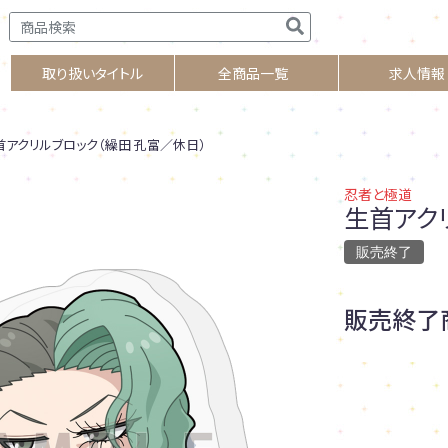
取り扱いタイトル
全商品一覧
求人情報
アクリルブロック（繰田 孔富／休日）
忍者と極道
生首アク
販売終了
販売終了