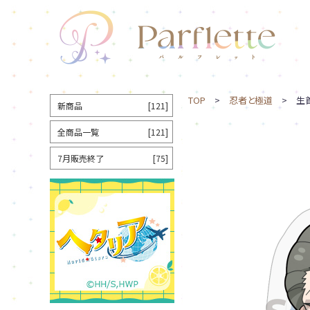
TOP
>
忍者と極道
> 生首
新商品
[121]
全商品一覧
[121]
7月販売終了
[75]