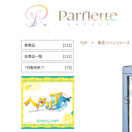
TOP
>
東京リベンジャーズ
新商品
[121]
全商品一覧
[121]
7月販売終了
[75]