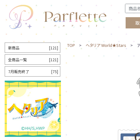
取
TOP
>
ヘタリア World★Stars
> ア
新商品
[121]
全商品一覧
[121]
7月販売終了
[75]