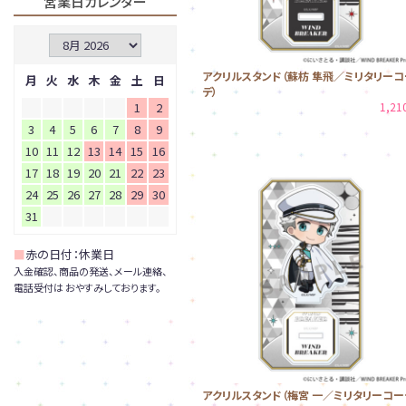
営業日カレンダー
アクリルスタンド（蘇枋 隼飛／ミリタリーコ
月
火
水
木
金
土
日
デ）
1
2
1,2
3
4
5
6
7
8
9
10
11
12
13
14
15
16
17
18
19
20
21
22
23
24
25
26
27
28
29
30
31
■
赤の日付：休業日
入金確認、商品の発送、メール連絡、
電話受付は おやすみしております。
アクリルスタンド（梅宮 一／ミリタリーコー