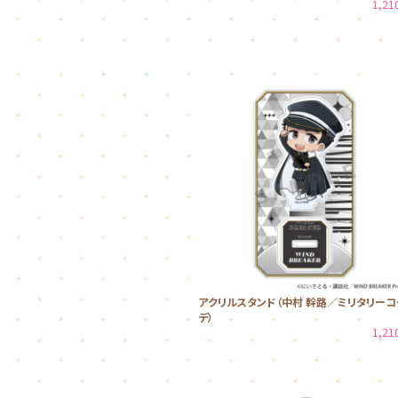
1,2
アクリルスタンド（中村 幹路／ミリタリーコ
デ）
1,2