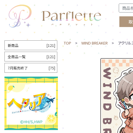
取
TOP
>
WIND BREAKER
> アクリルス
新商品
[121]
全商品一覧
[121]
7月販売終了
[75]