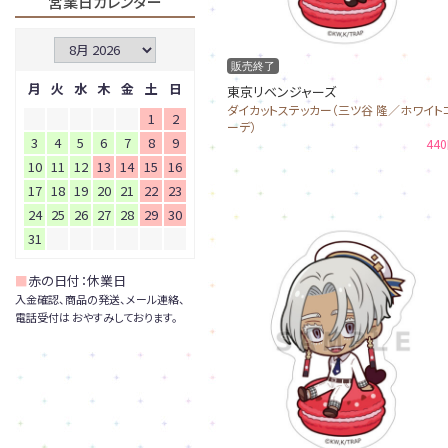
営業日カレンダー
販売終了
月
火
水
木
金
土
日
東京リベンジャーズ
ダイカットステッカー（三ツ谷 隆／ホワイト
1
2
ーデ）
3
4
5
6
7
8
9
44
10
11
12
13
14
15
16
17
18
19
20
21
22
23
24
25
26
27
28
29
30
31
■
赤の日付：休業日
入金確認、商品の発送、メール連絡、
電話受付は おやすみしております。