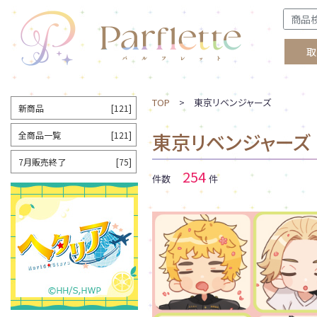
取
TOP
> 東京リベンジャーズ
新商品
[121]
東京リベンジャーズ
全商品一覧
[121]
7月販売終了
[75]
254
件数
件