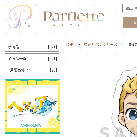
取
TOP
>
東京リベンジャーズ
> ダイカ
新商品
[121]
全商品一覧
[121]
7月販売終了
[75]