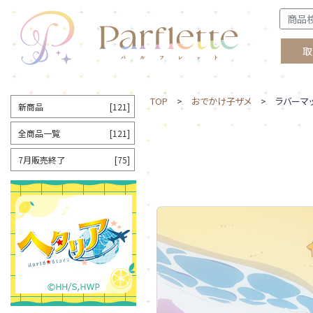
取
TOP
>
おでかけ子ザメ
> ラバーマッ
新商品
[121]
全商品一覧
[121]
7月販売終了
[75]