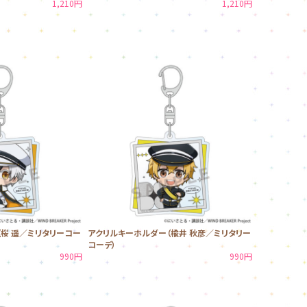
1,210円
1,210円
桜 遥／ミリタリーコー
アクリルキーホルダー（楡井 秋彦／ミリタリー
コーデ）
990円
990円