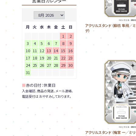
営業日カレンダー
アクリルスタンド（蘇枋 隼飛／
月
火
水
木
金
土
日
デ）
1
2
3
4
5
6
7
8
9
10
11
12
13
14
15
16
17
18
19
20
21
22
23
24
25
26
27
28
29
30
31
■
赤の日付：休業日
入金確認、商品の発送、メール連絡、
電話受付は おやすみしております。
アクリルスタンド（梅宮 一／ミリ