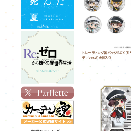
トレーディング缶バッジBOX（ミ
デ／ver.A）6個入り