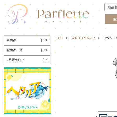
取
TOP
>
WIND BREAKER
> アクリルキ
新商品
[121]
全商品一覧
[121]
7月販売終了
[75]