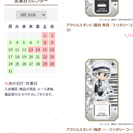
営業日カレンダー
アクリルスタンド（蘇枋 隼飛／ミリタリーコ
月
火
水
木
金
土
日
デ）
1
2
1,2
3
4
5
6
7
8
9
10
11
12
13
14
15
16
17
18
19
20
21
22
23
24
25
26
27
28
29
30
31
■
赤の日付：休業日
入金確認、商品の発送、メール連絡、
電話受付は おやすみしております。
アクリルスタンド（梅宮 一／ミリタリーコー