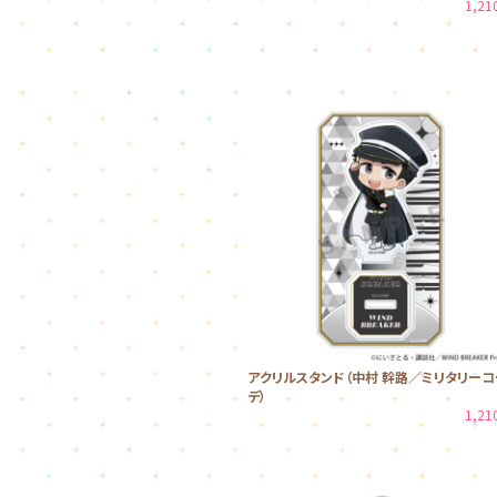
1,2
アクリルスタンド（中村 幹路／ミリタリーコ
デ）
1,2