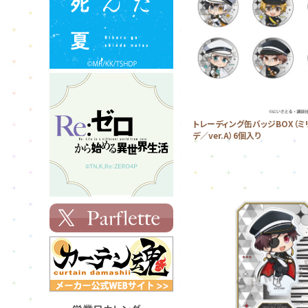
トレーディング缶バッジBOX（ミ
デ／ver.A）6個入り