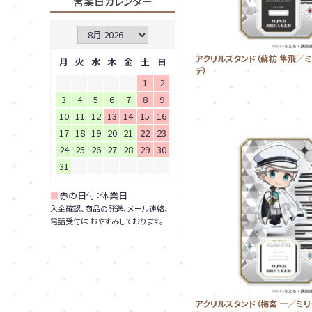
営業日カレンダー
アクリルスタンド（蘇枋 隼飛／
月
火
水
木
金
土
日
デ）
1
2
3
4
5
6
7
8
9
10
11
12
13
14
15
16
17
18
19
20
21
22
23
24
25
26
27
28
29
30
31
■
赤の日付：休業日
入金確認、商品の発送、メール連絡、
電話受付は おやすみしております。
アクリルスタンド（梅宮 一／ミリ