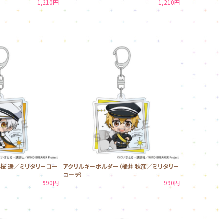
1,210円
1,210円
桜 遥／ミリタリーコー
アクリルキーホルダー（楡井 秋彦／ミリタリー
コーデ）
990円
990円