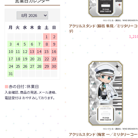
営業日カレンダー
アクリルスタンド（蘇枋 隼飛／ミリタリーコ
月
火
水
木
金
土
日
デ）
1
2
1,2
3
4
5
6
7
8
9
10
11
12
13
14
15
16
17
18
19
20
21
22
23
24
25
26
27
28
29
30
31
■
赤の日付：休業日
入金確認、商品の発送、メール連絡、
電話受付は おやすみしております。
アクリルスタンド（梅宮 一／ミリタリーコー