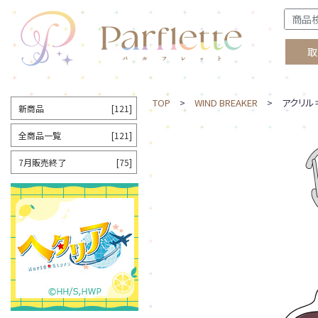
取
TOP
>
WIND BREAKER
> アクリルキ
新商品
[121]
全商品一覧
[121]
7月販売終了
[75]