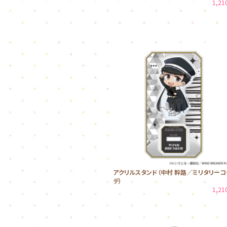
1,2
アクリルスタンド（中村 幹路／ミリタリーコ
デ）
1,2