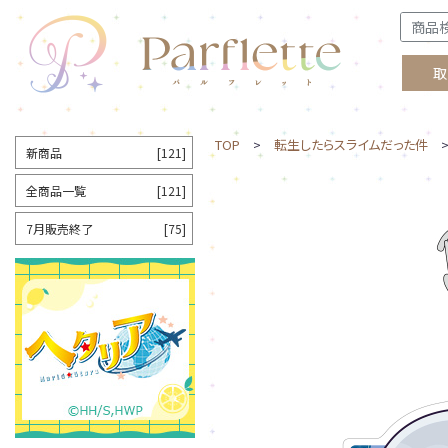
取
TOP
>
転生したらスライムだった件
>
新商品
[121]
全商品一覧
[121]
7月販売終了
[75]