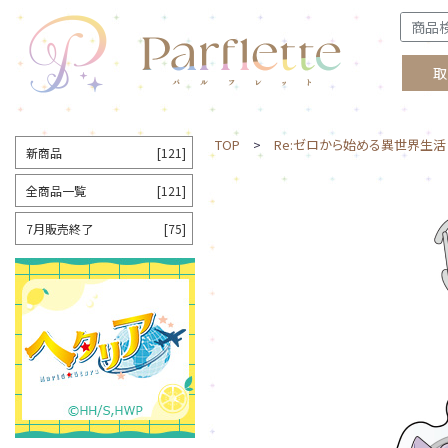
取
TOP
>
Re:ゼロから始める異世界生活
新商品
[121]
全商品一覧
[121]
7月販売終了
[75]