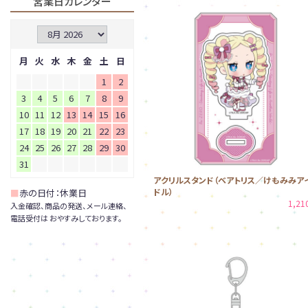
営業日カレンダー
月
火
水
木
金
土
日
1
2
3
4
5
6
7
8
9
10
11
12
13
14
15
16
17
18
19
20
21
22
23
24
25
26
27
28
29
30
31
アクリルスタンド（ベアトリス／けもみみア
ドル）
■
赤の日付：休業日
1,2
入金確認、商品の発送、メール連絡、
電話受付は おやすみしております。