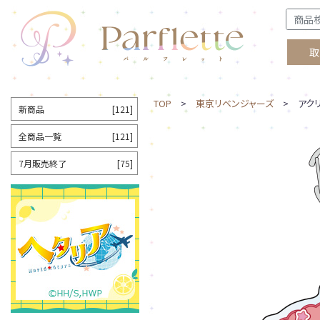
取
TOP
>
東京リベンジャーズ
> アクリ
新商品
[121]
全商品一覧
[121]
7月販売終了
[75]