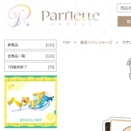
取
TOP
>
東京リベンジャーズ
> アクリ
新商品
[121]
全商品一覧
[121]
7月販売終了
[75]