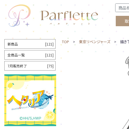
取
TOP
>
東京リベンジャーズ
> 描き下
新商品
[121]
全商品一覧
[121]
7月販売終了
[75]