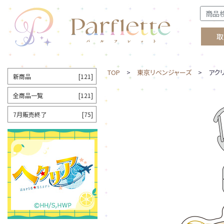
取
TOP
>
東京リベンジャーズ
> アクリ
新商品
[121]
全商品一覧
[121]
7月販売終了
[75]