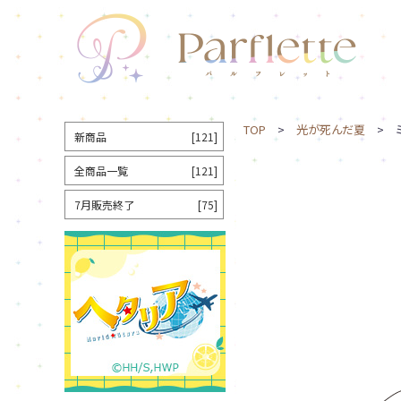
TOP
>
光が死んだ夏
> ミ
新商品
[121]
全商品一覧
[121]
7月販売終了
[75]