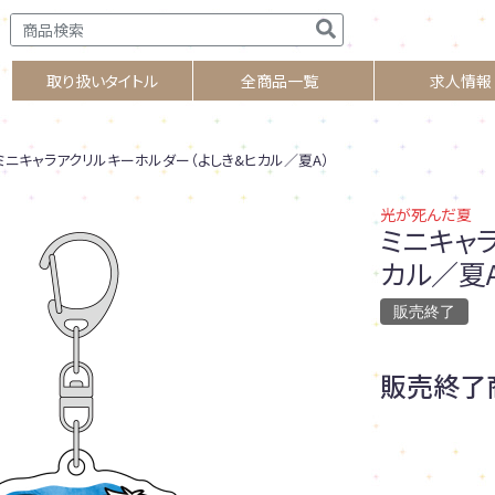
取り扱いタイトル
全商品一覧
求人情報
ニキャラアクリルキーホルダー（よしき&ヒカル／夏A）
光が死んだ夏
ミニキャ
カル／夏A
販売終了
販売終了