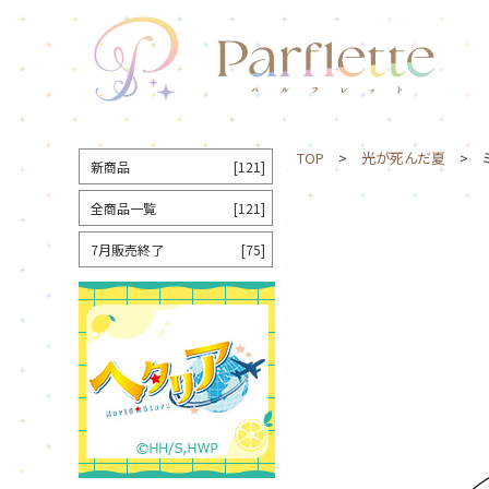
TOP
>
光が死んだ夏
> ミ
新商品
[121]
全商品一覧
[121]
7月販売終了
[75]