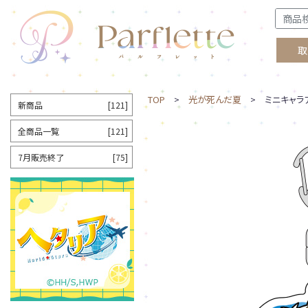
取
TOP
>
光が死んだ夏
> ミニキャラア
新商品
[121]
全商品一覧
[121]
7月販売終了
[75]