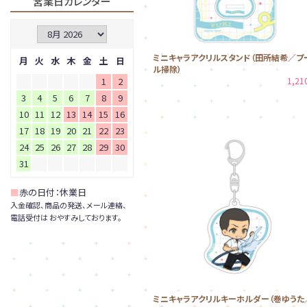
営業日カレンダー
ミニキャラアクリルスタンド（田所結希／プ
月
火
水
木
金
土
日
ル掃除）
1
2
1,2
3
4
5
6
7
8
9
10
11
12
13
14
15
16
17
18
19
20
21
22
23
24
25
26
27
28
29
30
31
■
赤の日付：休業日
入金確認、商品の発送、メール連絡、
電話受付は おやすみしております。
ミニキャラアクリルキーホルダー（巻ゆうた