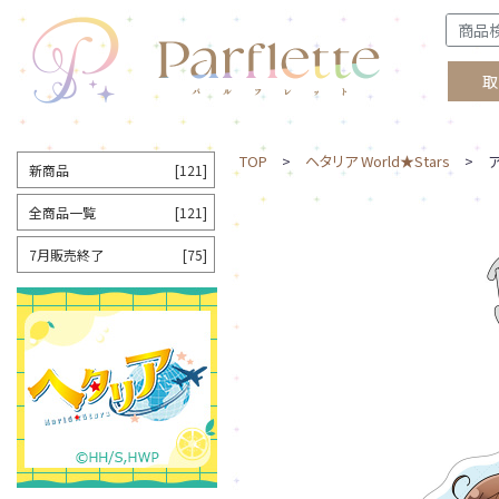
取
TOP
>
ヘタリア World★Stars
> ア
新商品
[121]
全商品一覧
[121]
7月販売終了
[75]