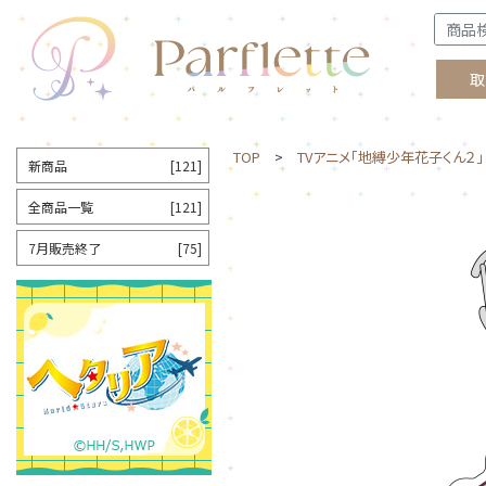
取
TOP
>
TVアニメ「地縛少年花子くん２」
新商品
[121]
全商品一覧
[121]
7月販売終了
[75]