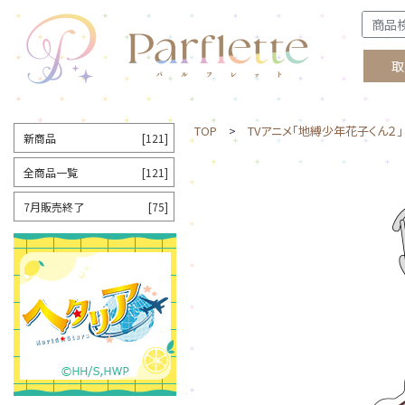
取
TOP
>
TVアニメ「地縛少年花子くん２」
新商品
[121]
全商品一覧
[121]
7月販売終了
[75]