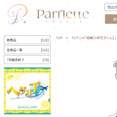
取
TOP
>
TVアニメ「地縛少年花子くん２」
新商品
[121]
全商品一覧
[121]
7月販売終了
[75]