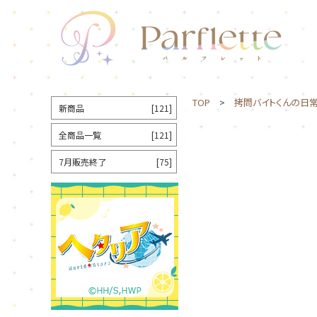
TOP
>
拷問バイトくんの日
新商品
[121]
全商品一覧
[121]
7月販売終了
[75]