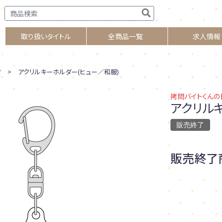
取り扱いタイトル
全商品一覧
求人情報
常
> アクリルキーホルダー(ヒュー／和服)
拷問バイトくんの
アクリル
販売終了
販売終了