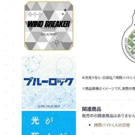
©次見やをら･白泉社/「拷問バイトく
※商品画像はイメージです。実際の商
関連商品
販売中の関連商品はありません
拷問バイトくんの日常