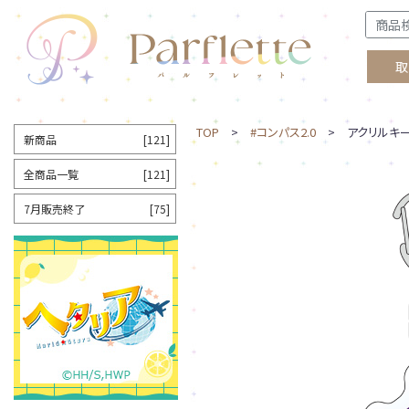
取
TOP
>
#コンパス2.0
> アクリルキー
新商品
[121]
全商品一覧
[121]
7月販売終了
[75]