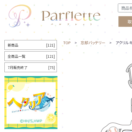
取
TOP
>
忘却バッテリー
> アクリルキ
新商品
[121]
全商品一覧
[121]
7月販売終了
[75]