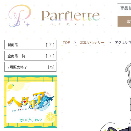
取
TOP
>
忘却バッテリー
> アクリルキ
新商品
[121]
全商品一覧
[121]
7月販売終了
[75]