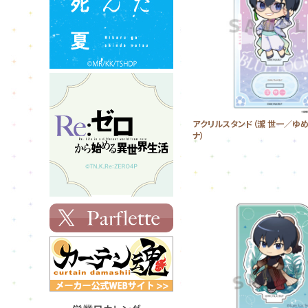
アクリルスタンド（潔 世一／ゆ
ナ）