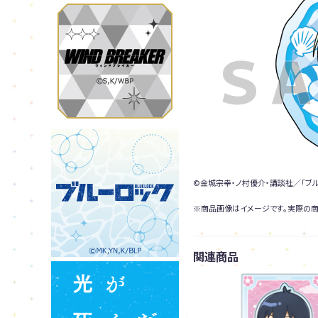
©金城宗幸・ノ村優介・講談社／「ブ
※商品画像はイメージです。実際の商
関連商品