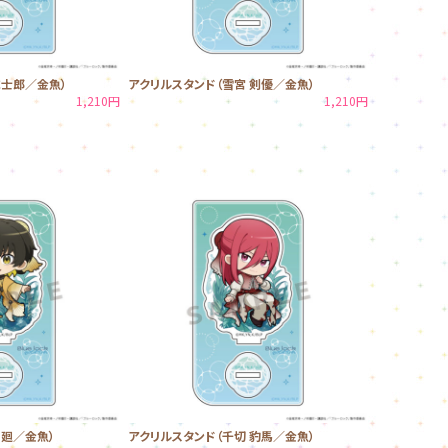
誠士郎／金魚）
アクリルスタンド（雪宮 剣優／金魚）
1,210円
1,210円
 廻／金魚）
アクリルスタンド（千切 豹馬／金魚）