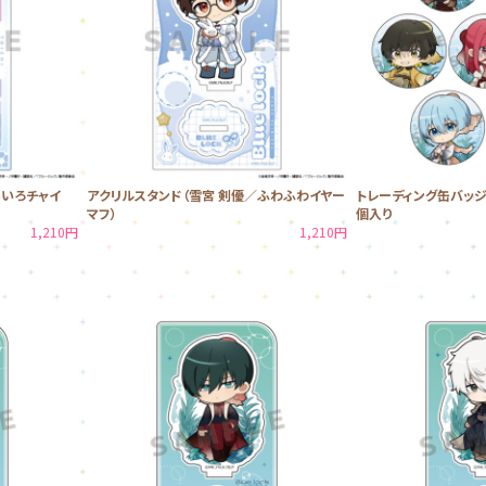
めいろチャイ
アクリルスタンド（雪宮 剣優／ふわふわイヤー
トレーディング缶バッジB
マフ）
個入り
1,210円
1,210円