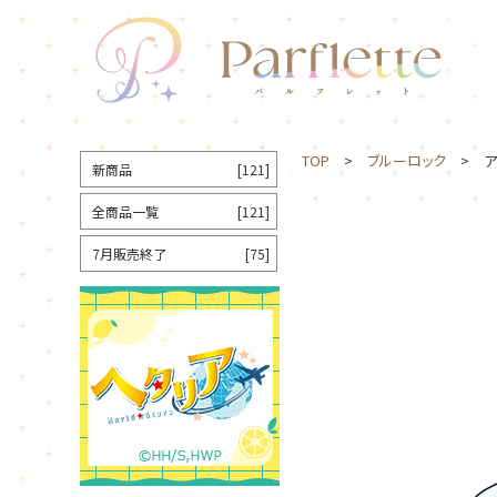
TOP
>
ブルーロック
> ア
新商品
[121]
全商品一覧
[121]
7月販売終了
[75]