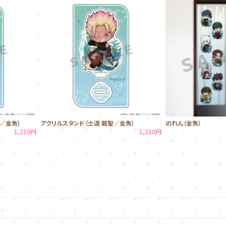
／金魚）
アクリルスタンド（士道 龍聖／金魚）
のれん（金魚）
1,210円
1,210円