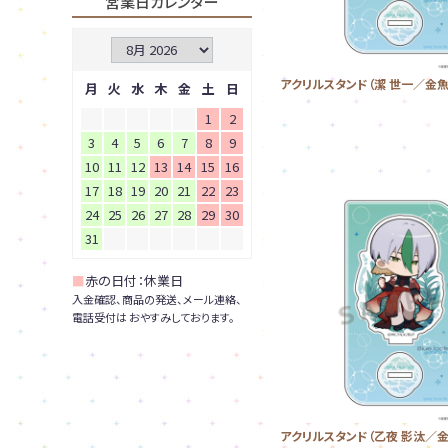
営業日カレンダー
アクリルスタンド（潔 世一／金魚
月
火
水
木
金
土
日
1
2
3
4
5
6
7
8
9
10
11
12
13
14
15
16
17
18
19
20
21
22
23
24
25
26
27
28
29
30
31
■
赤の日付：休業日
入金確認、商品の発送、メール連絡、
電話受付は おやすみしております。
アクリルスタンド（乙夜 影汰／金