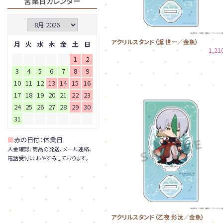
営業日カレンダー
アクリルスタンド（潔 世一／金魚）
月
火
水
木
金
土
日
1,2
1
2
3
4
5
6
7
8
9
10
11
12
13
14
15
16
17
18
19
20
21
22
23
24
25
26
27
28
29
30
31
■
赤の日付：休業日
入金確認、商品の発送、メール連絡、
電話受付は おやすみしております。
アクリルスタンド（乙夜 影汰／金魚）