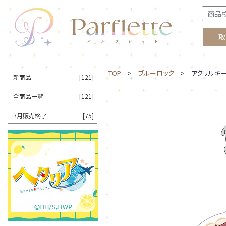
取
TOP
>
ブルーロック
> アクリルキー
新商品
[121]
全商品一覧
[121]
7月販売終了
[75]