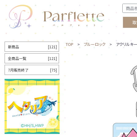
取
TOP
>
ブルーロック
> アクリルキー
新商品
[121]
全商品一覧
[121]
7月販売終了
[75]