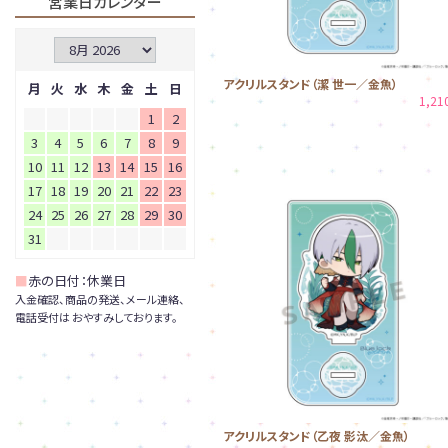
営業日カレンダー
アクリルスタンド（潔 世一／金魚）
月
火
水
木
金
土
日
1,2
1
2
3
4
5
6
7
8
9
10
11
12
13
14
15
16
17
18
19
20
21
22
23
24
25
26
27
28
29
30
31
■
赤の日付：休業日
入金確認、商品の発送、メール連絡、
電話受付は おやすみしております。
アクリルスタンド（乙夜 影汰／金魚）