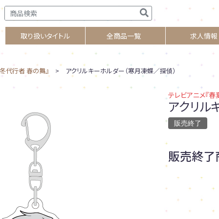
取り扱いタイトル
全商品一覧
求人情報
冬代行者 春の舞』
> アクリルキーホルダー（寒月凍蝶／探偵）
テレビアニメ『春
アクリル
販売終了
販売終了