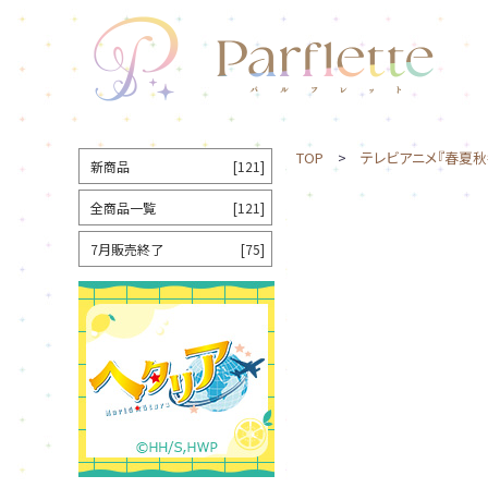
TOP
>
テレビアニメ『春夏秋
新商品
[121]
全商品一覧
[121]
7月販売終了
[75]