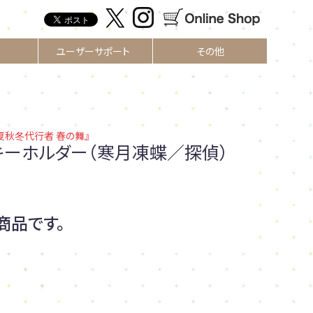
ユーザーサポート
その他
夏秋冬代行者 春の舞』
キーホルダー（寒月凍蝶／探偵）
商品です。