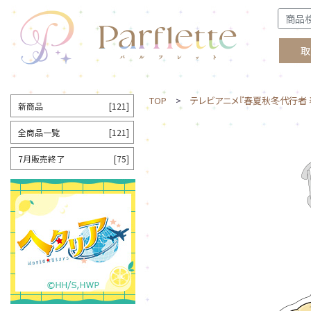
取
TOP
>
テレビアニメ『春夏秋冬代行者 
新商品
[121]
全商品一覧
[121]
7月販売終了
[75]