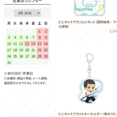
営業日カレンダー
ミニキャラアクリルスタンド（田所結希／プ
月
火
水
木
金
土
日
ル掃除）
1
2
1,2
3
4
5
6
7
8
9
10
11
12
13
14
15
16
17
18
19
20
21
22
23
24
25
26
27
28
29
30
31
■
赤の日付：休業日
入金確認、商品の発送、メール連絡、
電話受付は おやすみしております。
ミニキャラアクリルキーホルダー（巻ゆうた