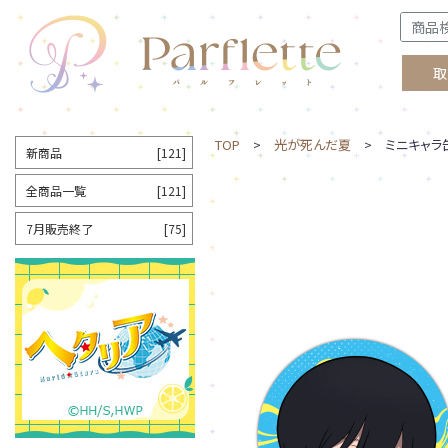
取
TOP
>
光が死んだ夏
> ミニキャラ缶
新商品
[121]
全商品一覧
[121]
7月販売終了
[75]