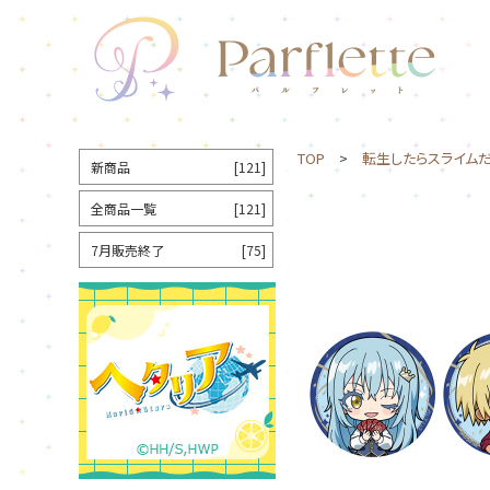
TOP
>
転生したらスライム
新商品
[121]
全商品一覧
[121]
7月販売終了
[75]