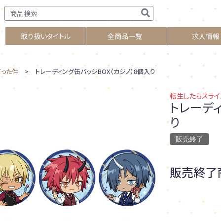
取り扱いタイトル
全商品一覧
求人情報
だった件
> トレーディング缶バッジBOX（カジノ）8個入り
転生したらスライ
トレーディ
り
販売終了
販売終了