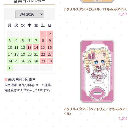
営業日カレンダー
アクリルスタンド（スバル／けもみみアイド
1,2
月
火
水
木
金
土
日
1
2
3
4
5
6
7
8
9
10
11
12
13
14
15
16
17
18
19
20
21
22
23
24
25
26
27
28
29
30
31
■
赤の日付：休業日
入金確認、商品の発送、メール連絡、
電話受付は おやすみしております。
アクリルスタンド（ベアトリス／けもみみア
ドル）
1,2