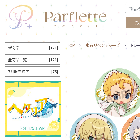
取
TOP
>
東京リベンジャーズ
> トレーデ
新商品
[121]
全商品一覧
[121]
7月販売終了
[75]