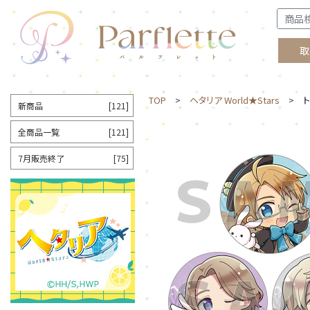
取
TOP
>
ヘタリア World★Stars
> トレ
新商品
[121]
全商品一覧
[121]
7月販売終了
[75]