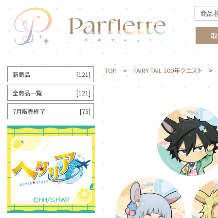
取
TOP
>
FAIRY TAIL 100年クエスト
> ト
新商品
[121]
全商品一覧
[121]
7月販売終了
[75]