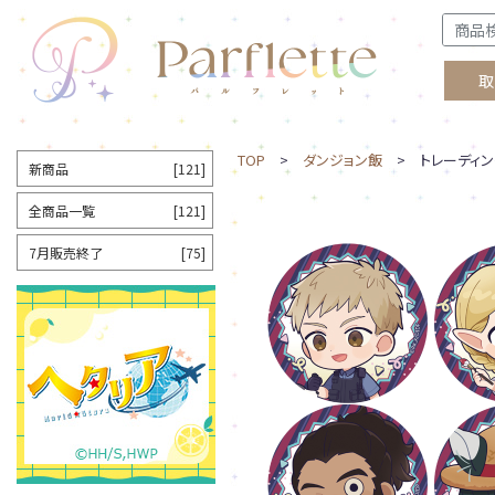
取
TOP
>
ダンジョン飯
> トレーディング
新商品
[121]
全商品一覧
[121]
7月販売終了
[75]