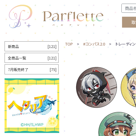
取
TOP
>
#コンパス2.0
> トレーディング缶
新商品
[121]
全商品一覧
[121]
7月販売終了
[75]