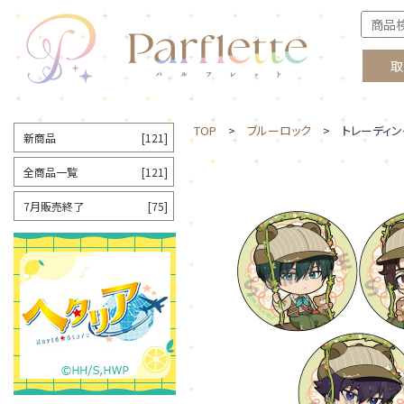
取
TOP
>
ブルーロック
> トレーディング
新商品
[121]
全商品一覧
[121]
7月販売終了
[75]