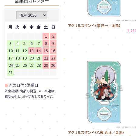
営業日カレンダー
アクリルスタンド（潔 世一／金魚）
月
火
水
木
金
土
日
1,2
1
2
3
4
5
6
7
8
9
10
11
12
13
14
15
16
17
18
19
20
21
22
23
24
25
26
27
28
29
30
31
■
赤の日付：休業日
入金確認、商品の発送、メール連絡、
電話受付は おやすみしております。
アクリルスタンド（乙夜 影汰／金魚）