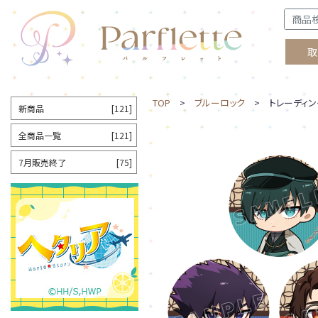
取
TOP
>
ブルーロック
> トレーディング
新商品
[121]
全商品一覧
[121]
7月販売終了
[75]