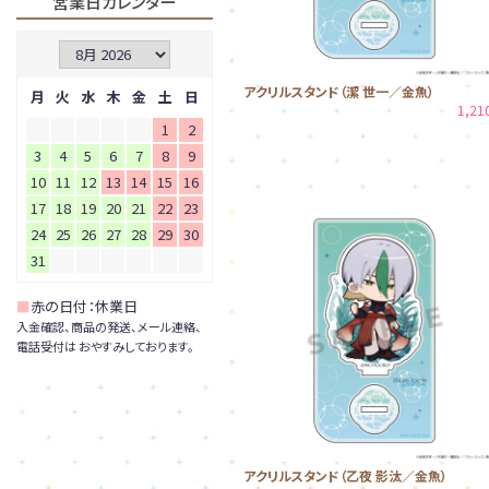
営業日カレンダー
アクリルスタンド（潔 世一／金魚）
月
火
水
木
金
土
日
1,2
1
2
3
4
5
6
7
8
9
10
11
12
13
14
15
16
17
18
19
20
21
22
23
24
25
26
27
28
29
30
31
■
赤の日付：休業日
入金確認、商品の発送、メール連絡、
電話受付は おやすみしております。
アクリルスタンド（乙夜 影汰／金魚）